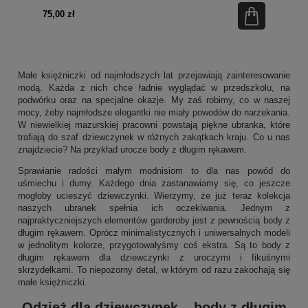
75,00 zł
Małe księżniczki od najmłodszych lat przejawiają zainteresowanie
modą. Każda z nich chce ładnie wyglądać w przedszkolu, na
podwórku oraz na specjalne okazje. My zaś robimy, co w naszej
mocy, żeby najmłodsze elegantki nie miały powodów do narzekania.
W niewielkiej mazurskiej pracowni powstają piękne
ubranka, które
trafiają do szaf dziewczynek
w różnych zakątkach kraju. Co u nas
znajdziecie? Na przykład urocze body z długim rękawem.
Sprawianie radości małym modnisiom to dla nas powód do
uśmiechu i dumy. Każdego dnia zastanawiamy się, co jeszcze
mogłoby ucieszyć dziewczynki. Wierzymy, że już teraz kolekcja
naszych ubranek spełnia ich oczekiwania. Jednym z
najpraktyczniejszych elementów garderoby jest z pewnością
body
z
długim rękawem. Oprócz minimalistycznych i uniwersalnych modeli
w jednolitym kolorze, przygotowałyśmy coś ekstra. Są to body z
długim rękawem dla dziewczynki z uroczymi i fikuśnymi
skrzydełkami. To niepozorny detal, w którym od razu zakochają się
małe księżniczki.
Odzież dla dziewczynek – body z długim