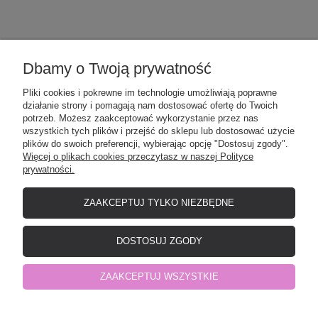
Dbamy o Twoją prywatność
POMOC
Pliki cookies i pokrewne im technologie umożliwiają poprawne
działanie strony i pomagają nam dostosować ofertę do Twoich
MOJE KONTO
potrzeb. Możesz zaakceptować wykorzystanie przez nas
wszystkich tych plików i przejść do sklepu lub dostosować użycie
plików do swoich preferencji, wybierając opcję "Dostosuj zgody".
Więcej o plikach cookies przeczytasz w naszej Polityce
PŁATNOŚCI I DOSTAWA
prywatności.
ZAAKCEPTUJ TYLKO NIEZBĘDNE
O NAS
DOSTOSUJ ZGODY
Elefunt - producent odzieży dziecięcej
| NIP: 8471532901 | Okrzei 12, 19-
ZAAKCEPTUJ WSZYSTKIE
500 Gołdap, woj. warmińsko-mazurskie | telefon:
798441977
| e-mail:
shop@elefunt-ep.pl