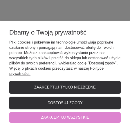
POMOC
Dbamy o Twoją prywatność
Pliki cookies i pokrewne im technologie umożliwiają poprawne
działanie strony i pomagają nam dostosować ofertę do Twoich
MOJE KONTO
potrzeb. Możesz zaakceptować wykorzystanie przez nas
wszystkich tych plików i przejść do sklepu lub dostosować użycie
plików do swoich preferencji, wybierając opcję "Dostosuj zgody".
Więcej o plikach cookies przeczytasz w naszej Polityce
PŁATNOŚCI I DOSTAWA
prywatności.
ZAAKCEPTUJ TYLKO NIEZBĘDNE
O NAS
DOSTOSUJ ZGODY
Elefunt - producent odzieży dziecięcej
| NIP: 8471532901 | Okrzei 12, 19-
ZAAKCEPTUJ WSZYSTKIE
500 Gołdap, woj. warmińsko-mazurskie | telefon:
798441977
| e-mail:
shop@elefunt-ep.pl