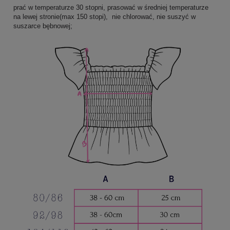
prać w temperaturze 30 stopni, prasować w średniej temperaturze
na lewej stronie(max 150 stopi), nie chlorować, nie suszyć w
suszarce bębnowej;