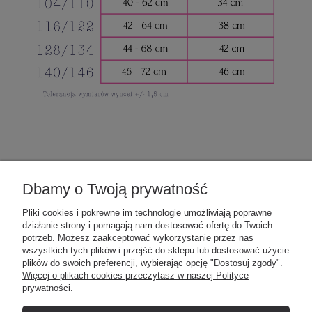
POMOC
Dbamy o Twoją prywatność
Pliki cookies i pokrewne im technologie umożliwiają poprawne
działanie strony i pomagają nam dostosować ofertę do Twoich
MOJE KONTO
potrzeb. Możesz zaakceptować wykorzystanie przez nas
wszystkich tych plików i przejść do sklepu lub dostosować użycie
plików do swoich preferencji, wybierając opcję "Dostosuj zgody".
Więcej o plikach cookies przeczytasz w naszej Polityce
PŁATNOŚCI I DOSTAWA
prywatności.