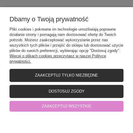
POMOC
Dbamy o Twoją prywatność
Pliki cookies i pokrewne im technologie umożliwiają poprawne
działanie strony i pomagają nam dostosować ofertę do Twoich
MOJE KONTO
potrzeb. Możesz zaakceptować wykorzystanie przez nas
wszystkich tych plików i przejść do sklepu lub dostosować użycie
plików do swoich preferencji, wybierając opcję "Dostosuj zgody".
Więcej o plikach cookies przeczytasz w naszej Polityce
PŁATNOŚCI I DOSTAWA
prywatności.
ZAAKCEPTUJ TYLKO NIEZBĘDNE
O NAS
DOSTOSUJ ZGODY
Elefunt - producent odzieży dziecięcej
| NIP: 8471532901 | Okrzei 12, 19-
ZAAKCEPTUJ WSZYSTKIE
500 Gołdap, woj. warmińsko-mazurskie | telefon:
798441977
| e-mail:
shop@elefunt-ep.pl
pokaż pełną wersję strony