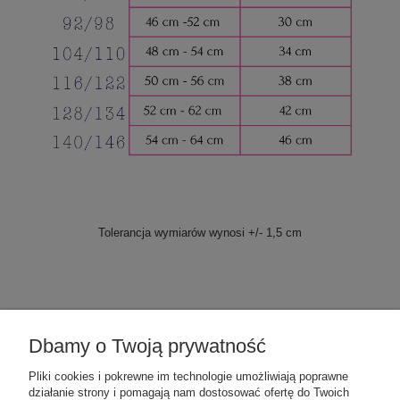
Tolerancja wymiarów wynosi +/- 1,5 cm
Dbamy o Twoją prywatność
POMOC
Pliki cookies i pokrewne im technologie umożliwiają poprawne
działanie strony i pomagają nam dostosować ofertę do Twoich