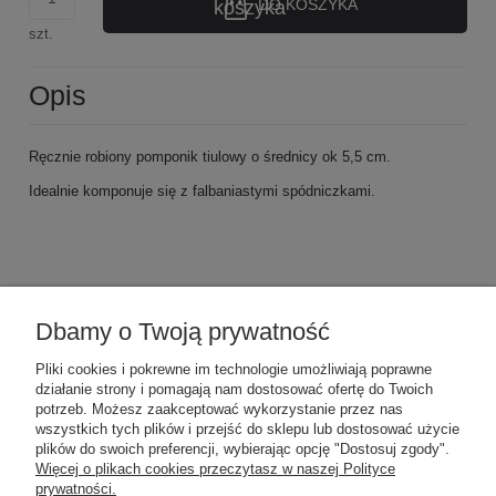
DO KOSZYKA
szt.
Opis
Ręcznie robiony pomponik tiulowy o średnicy ok 5,5 cm.
Idealnie komponuje się z falbaniastymi spódniczkami.
Dbamy o Twoją prywatność
POMOC
Pliki cookies i pokrewne im technologie umożliwiają poprawne
działanie strony i pomagają nam dostosować ofertę do Twoich
MOJE KONTO
potrzeb. Możesz zaakceptować wykorzystanie przez nas
wszystkich tych plików i przejść do sklepu lub dostosować użycie
plików do swoich preferencji, wybierając opcję "Dostosuj zgody".
Więcej o plikach cookies przeczytasz w naszej Polityce
PŁATNOŚCI I DOSTAWA
prywatności.