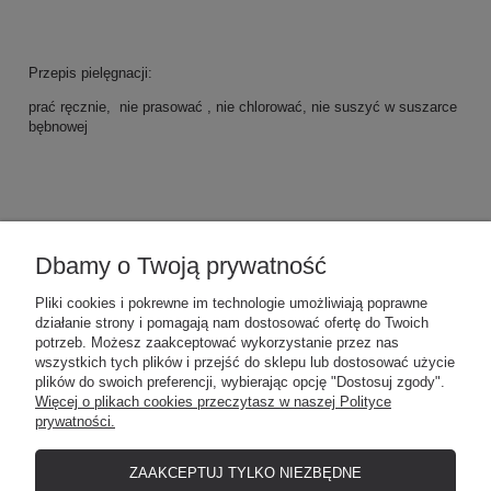
Przepis pielęgnacji:
prać ręcznie, nie prasować , nie chlorować, nie suszyć w suszarce
bębnowej
Dbamy o Twoją prywatność
POMOC
Pliki cookies i pokrewne im technologie umożliwiają poprawne
działanie strony i pomagają nam dostosować ofertę do Twoich
MOJE KONTO
potrzeb. Możesz zaakceptować wykorzystanie przez nas
wszystkich tych plików i przejść do sklepu lub dostosować użycie
plików do swoich preferencji, wybierając opcję "Dostosuj zgody".
Więcej o plikach cookies przeczytasz w naszej Polityce
PŁATNOŚCI I DOSTAWA
prywatności.
ZAAKCEPTUJ TYLKO NIEZBĘDNE
O NAS