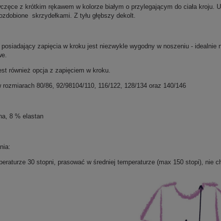
częce z krótkim rękawem w kolorze białym o przylegającym do ciała kroju. Us
ozdobione skrzydełkami. Z tyłu głębszy dekolt.
 posiadający zapięcia w kroku jest niezwykle wygodny w noszeniu - idealnie 
we.
est również opcja z zapięciem w kroku.
 rozmiarach 80/86, 92/98104/110, 116/122, 128/134 oraz 140/146
a, 8 % elastan
nia:
peraturze 30 stopni, prasować w średniej temperaturze (max 150 stopi), nie 