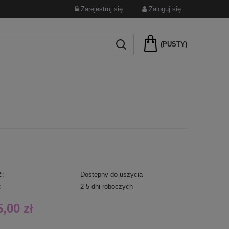
Zarejestruj się
Zaloguj się
(PUSTY)
ć:
Dostępny do uszycia
:
2-5 dni roboczych
5,00 zł