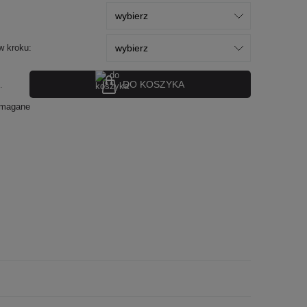
w kroku:
DO KOSZYKA
.
ymagane