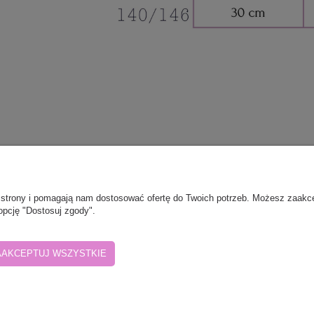
ONTO
PŁATNOŚCI I DOSTAWA
ie strony i pomagają nam dostosować ofertę do Twoich potrzeb. Możesz zaakc
wienia
Formy płatności
opcję "Dostosuj zgody".
 konta
Formy dostawy
nia
Czas i koszty dostawy
AAKCEPTUJ WSZYSTKIE
IP: 8471532901 | Okrzei 12, 19-500 Gołdap, woj. warmińsko-mazurskie | tele