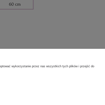
O NAS
eptować wykorzystanie przez nas wszystkich tych plików i przejść do
Blog
O firmie
Kontakt i dane firmy
fon:
798441977
| e-mail:
shop@elefunt-ep.pl