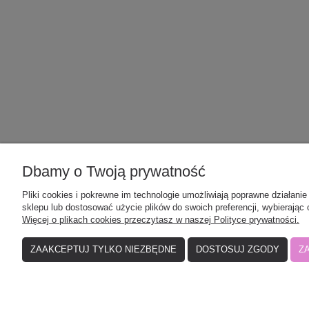
POMOC
MOJE K
Dbamy o Twoją prywatność
Pliki cookies i pokrewne im technologie umożliwiają poprawne działan
Zwroty, wymiany i reklamacje
Moje zamó
sklepu lub dostosować użycie plików do swoich preferencji, wybierając 
Więcej o plikach cookies przeczytasz w naszej Polityce prywatności.
Regulamin
Ustawienia
Polityka prywatności
Przechowal
ZAAKCEPTUJ TYLKO NIEZBĘDNE
DOSTOSUJ ZGODY
Z
Elefunt - producent odzieży dziecięcej
| N