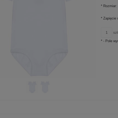
*
Rozmiar:
*
Zapięcie 
szt
*
- Pole w