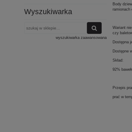
Body dziew
ramionach 
Wyszukiwarka
Wariant nie
czy baleto
wyszukiwarka zaawansowana
Dostępna j
Dostępne w
Skład:
92% bawełn
Przepis pra
prać w tem