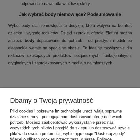
odpowiednie nawet dla wrażliwej skóry.
Jak wybrać body niemowlęce? Podsumowanie
Wybór body dla niemowlęcia to decyzja, która wpływa na komfort
dziecka i wygodę rodziców. Dzięki szerokiej ofercie Elefunt można
znaleźć
body
dopasowane do potrzeb - od prostych modeli po
eleganckie wersje na specjalne okazje. To idealne rozwiązanie dla
rodziców szukających produktów bezpiecznych, funkcjonalnych,
oryginalnych i zaprojektowanych z myślą o najmłodszych.
Dbamy o Twoją prywatność
POMOC
Pliki cookies i pokrewne im technologie umożliwiają poprawne
działanie strony i pomagają nam dostosować ofertę do Twoich
MOJE KONTO
potrzeb. Możesz zaakceptować wykorzystanie przez nas
wszystkich tych plików i przejść do sklepu lub dostosować użycie
plików do swoich preferencji, wybierając opcję "Dostosuj zgody".
Więcej o plikach cookies przeczytasz w naszej Polityce