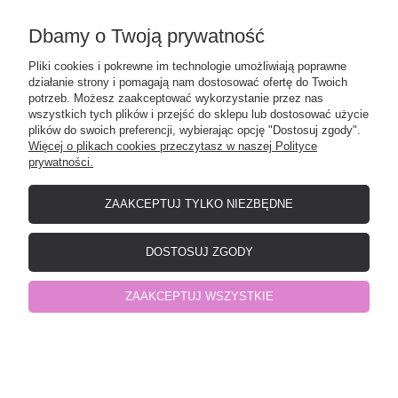
PŁATNOŚCI I DOSTAWA
Dbamy o Twoją prywatność
Pliki cookies i pokrewne im technologie umożliwiają poprawne
działanie strony i pomagają nam dostosować ofertę do Twoich
O NAS
potrzeb. Możesz zaakceptować wykorzystanie przez nas
wszystkich tych plików i przejść do sklepu lub dostosować użycie
plików do swoich preferencji, wybierając opcję "Dostosuj zgody".
Więcej o plikach cookies przeczytasz w naszej Polityce
prywatności.
Elefunt - producent odzieży dziecięcej
| NIP: 8471532901 | Okrzei 12, 19-
500 Gołdap, woj. warmińsko-mazurskie | telefon:
798441977
| e-mail:
shop@elefunt-ep.pl
ZAAKCEPTUJ TYLKO NIEZBĘDNE
pokaż pełną wersję strony
DOSTOSUJ ZGODY
Sklep internetowy Shoper.pl
ZAAKCEPTUJ WSZYSTKIE