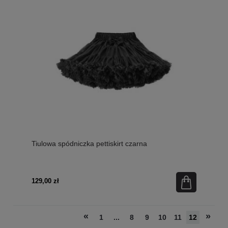
Tiulowa spódniczka pettiskirt czarna
129,00 zł
«
»
1
...
8
9
10
11
12