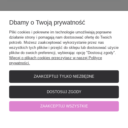
Dbamy o Twoją prywatność
POMOC
Pliki cookies i pokrewne im technologie umożliwiają poprawne
działanie strony i pomagają nam dostosować ofertę do Twoich
MOJE KONTO
potrzeb. Możesz zaakceptować wykorzystanie przez nas
wszystkich tych plików i przejść do sklepu lub dostosować użycie
plików do swoich preferencji, wybierając opcję "Dostosuj zgody".
Więcej o plikach cookies przeczytasz w naszej Polityce
PŁATNOŚCI I DOSTAWA
prywatności.
ZAAKCEPTUJ TYLKO NIEZBĘDNE
O NAS
DOSTOSUJ ZGODY
Elefunt - producent odzieży dziecięcej
| NIP: 8471532901 | Okrzei 12, 19-
ZAAKCEPTUJ WSZYSTKIE
500 Gołdap, woj. warmińsko-mazurskie | telefon:
798441977
| e-mail:
shop@elefunt-ep.pl
pokaż pełną wersję strony